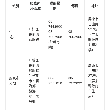
服務內
聯絡電
站別
傳真
地址
容∕區域
話
屏東市
08-
自由路
7662900
1.綜理
527號
中
08-
08-
長期照
（屏東
心
7662908
7662906
顧服務
縣政府
(外看專
北棟2
線)
樓）
1.辦理
長期照
屏東市
顧服務
自由路
2.屏東
272號
屏東市
08-
08-
市、長
（屏東
分站
7351010
7372032
治鄉、
縣政府
麟洛
衛生
鄉、萬
局）
丹鄉