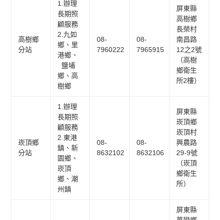
1.辦理
屏東縣
長期照
高樹鄉
顧服務
長榮村
2.九如
高樹鄉
08-
08-
南昌路
鄉、里
分站
7960222
7965915
12之2號
港鄉、
（高樹
鹽埔
鄉衛生
鄉、高
所2樓）
樹鄉
1.辦理
屏東縣
長期照
崁頂鄉
顧服務
崁頂村
2.東港
崁頂鄉
08-
08-
興農路
鎮、新
分站
8632102
8632106
29-9號
園鄉、
（崁頂
崁頂
鄉衛生
鄉、潮
所）
州鎮
屏東縣
萬巒鄉