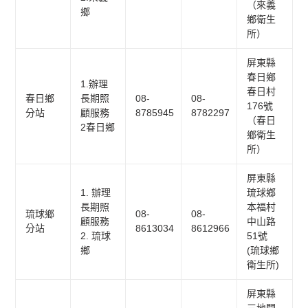
（來義
鄉
鄉衛生
所）
屏東縣
春日鄉
1.辦理
春日村
春日鄉
長期照
08-
08-
176號
分站
顧服務
8785945
8782297
（春日
2春日鄉
鄉衛生
所）
屏東縣
1. 辦理
琉球鄉
長期照
本福村
琉球鄉
08-
08-
顧服務
中山路
分站
8613034
8612966
2. 琉球
51號
鄉
(琉球鄉
衛生所)
屏東縣
三地門