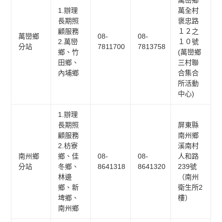
1.辦理
萬全村
長期照
褒忠路
顧服務
１２之
萬巒鄉
08-
08-
2.萬巒
１０號
分站
7811700
7813758
鄉、竹
(萬巒鄉
田鄉、
三村聯
內埔鄉
合集合
所活動
中心)
1.辦理
長期照
屏東縣
顧服務
南州鄉
2.枋寮
溪南村
南州鄉
鄉、佳
08-
08-
人和路
分站
冬鄉、
8641318
8641320
239號
林邊
（南州
鄉、新
衛生所2
埤鄉、
樓）
南州鄉