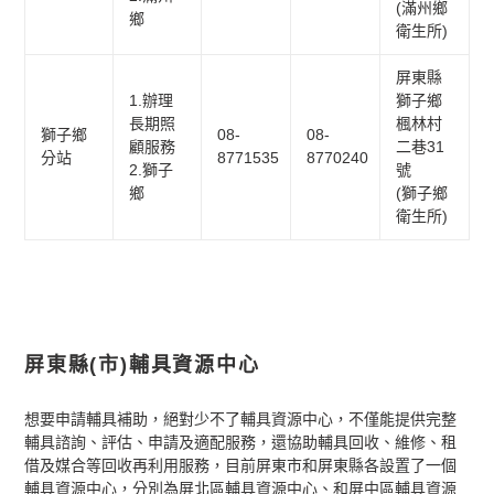
(滿州鄉
鄉
衛生所)
屏東縣
1.辦理
獅子鄉
長期照
楓林村
獅子鄉
08-
08-
顧服務
二巷31
分站
8771535
8770240
2.獅子
號
鄉
(獅子鄉
衛生所)
屏東縣(市)輔具資源中心
想要申請輔具補助，絕對少不了輔具資源中心，不僅能
提供完整
輔具諮詢、評估、申請及適配服務，還協助輔具回收、維修、租
借及媒合等回收再利用服務，目前屏東市和屏東縣各設置了一個
輔具資源中心，分別為屏北區輔具資源中心、和屏中區輔具資源