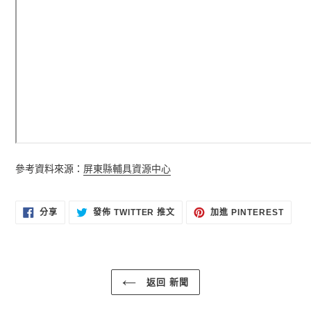
參考資料來源：
屏東縣輔具資源中心
分
在
加
分享
發佈 TWITTER 推文
加進 PINTEREST
享
TWITTER
入
至
上
PINT
FACEBOOK
發
佈
推
文
返回 新聞