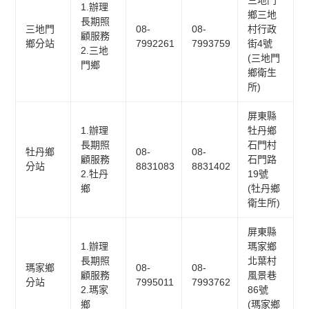
1.辦理
鄉三地
長期照
三地門
08-
08-
村行政
顧服務
鄉分站
7992261
7993759
街4號
2.三地
(三地門
門鄉
鄉衛生
所)
屏東縣
1.辦理
牡丹鄉
長期照
石門村
牡丹鄉
08-
08-
顧服務
石門路
分站
8831083
8831402
2.牡丹
19號
鄉
(牡丹鄉
衛生所)
屏東縣
1.辦理
瑪家鄉
長期照
北葉村
瑪家鄉
08-
08-
顧服務
風景巷
分站
7995011
7993762
2.瑪家
86號
鄉
(瑪家鄉