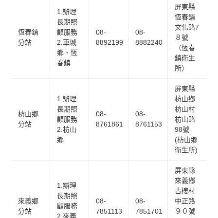
屏東縣
1.辦理
恆春鎮
長期照
文化路7
恆春鎮
顧服務
08-
08-
８號
分站
2.車城
8892199
8882240
（恆春
鄉、恆
鎮衛生
春鎮
所）
屏東縣
1.辦理
枋山鄉
長期照
枋山村
枋山鄉
08-
08-
顧服務
枋山路
分站
8761861
8761153
2.枋山
98號
鄉
(枋山鄉
衛生所)
屏東縣
來義鄉
1.辦理
古樓村
長期照
來義鄉
08-
08-
中正路
顧服務
分站
7851113
7851701
９０號
2.來義